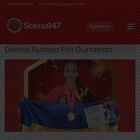
085143000190
smkketintang@gmail.com
Hubungi
Dennis Nurissa Fitri Gunawan