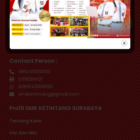
Hubungi kamimelalui email
KIRIM
Contact Person :
085143000190
0318284121
6285143000190
smkketintang@gmail.com
Profil SMK KETINTANG SURABAYA
Tentang Kami
Visi dan Misi