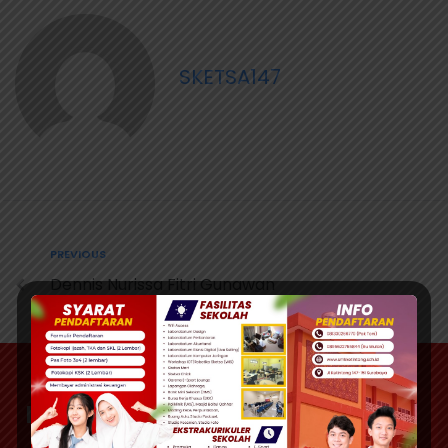
SKETSA147
PREVIOUS
Dennis Nurissa Fitri Gunawan
Info lebih lanjut :