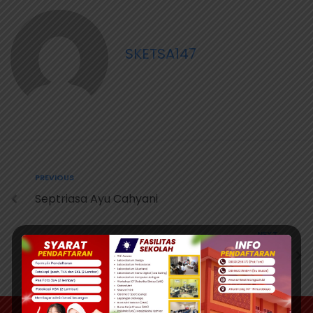
SKETSA147
PREVIOUS
Septriasa Ayu Cahyani
NEXT
Dennis Nurissa Fitri Gunawan