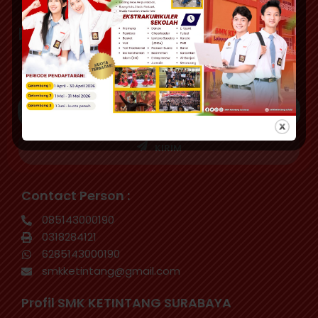
Info lebih lanjut :
Hubungi kamimelalui email
KIRIM
Contact Person :
085143000190
0318284121
6285143000190
smkketintang@gmail.com
Profil SMK KETINTANG SURABAYA