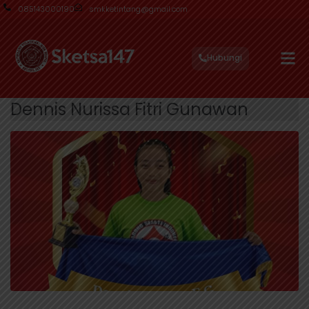
085143000190
smkketintang@gmail.com
Hubungi
Dennis Nurissa Fitri Gunawan