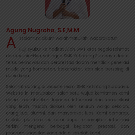
Agung Nugroho, S.E,M.M
A
ssalamu’alaikum warahmatullahi wabarakatuh,
Puji syukur ke hadirat Allah SWT atas segala rahmat
dan karunia-Nya, sehingga SMK Ketintang Surabaya dapat
terus berinovasi dan berprestasi dalam mendidik generasi
muda yang kompeten, berkarakter, dan siap bersaing di
dunia kerja.
Selamat datang di website resmi SMK Ketintang Surabaya.
Website ini merupakan salah satu wujud komitmen kami
dalam memberikan layanan informasi dan komunikasi
yang lebih mudah diakses oleh seluruh warga sekolah,
orang tua, alumni, dan masyarakat luas. Kami berharap,
melalui platform ini, kami dapat menyajikan informasi
terkini mengenai berbagai kegiatan, prestasi, dan
program unggulan yang ada di sekolah kami.