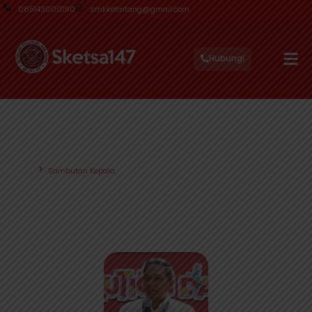
085143000190
smkketintang@gmail.com
Hubungi
Sambutan Kepala
Beranda
Sambutan Kepala