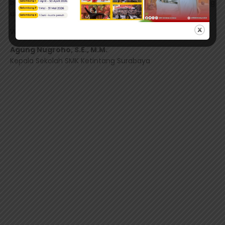
bersama-sama membangun generasi muda yang
unggul dan berdaya saing global.
Wassalamu’alaikum warahmatullahi wabarakatuh.
Agung Nugroho, S.E., M.M.
Kepala Sekolah SMK Ketintang Surabaya