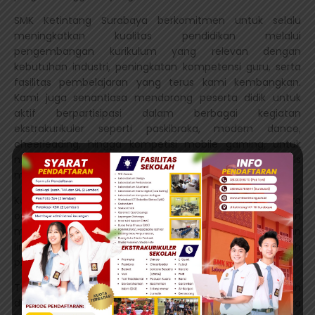
SMK Ketintang Surabaya berkomitmen untuk selalu
meningkatkan kualitas pendidikan melalui
pengembangan kurikulum yang relevan dengan
kebutuhan industri, peningkatan kompetensi guru, serta
fasilitas pembelajaran yang terus kami kembangkan.
Kami juga senantiasa mendorong peserta didik untuk
aktif berpartisipasi dalam berbagai kegiatan
ekstrakurikuler seperti paskibraka, modern dance,
cheerleading, hingga kompetisi mobile gaming, untuk
mengasah keterampilan non-akademik dan soft skills
mereka.
Kami mengundang seluruh masyarakat, terutama para
orang tua dan calon siswa, untuk terus mendukung dan
menjalin kerja sama dengan sekolah demi menciptakan
lingkungan belajar yang kondusif, inspiratif, dan penuh
prestasi.
Terima kasih atas kepercayaan dan dukungan yang telah
diberikan kepada SMK Ketintang Surabaya. Mari kita