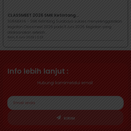
CLASSMEET 2026 SMK Ketintang...
SURABAYA – SMK Ketintang Surabaya sukses menyelenggarakan
kegiatan Classmeet 2026 pada 11 Juni 2026. Kegiatan yang
dilaksanakan setelah...
Kam, 11 Juni 2026 | 2:23
Info lebih lanjut :
Hubungi kamimelalui email
KIRIM