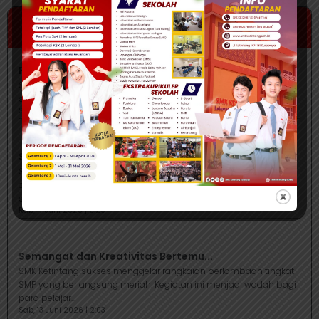
Artikel Lainnya
Pendaftaran SMK Ketintang (Sketsa...
Surabaya – Ada kabar penting nih buat kamu yang saat ini
sedang bingung mencari sekolah lanjutan yang oke...
Sab, 20 Juni 2026 | 2:31
SISWA SMK KETINTANG SURABAYA...
SURABAYA – Kabar membanggakan kembali datang dari dunia
olahraga SMK Ketintang Surabaya. Salah satu siswa terbaik
sekolah berhasil...
Rab, 17 Juni 2026 | 2:29
Semangat dan Kreativitas Bertemu...
SMK Ketintang sukses menggelar rangkaian perlombaan tingkat
SMP yang berlangsung meriah. Kegiatan ini menjadi wadah bagi
para pelajar...
Sab, 13 Juni 2026 | 2:03