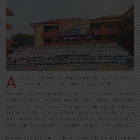
A
cara ini menjadi penutup perjalanan tiga tahun para
siswa menempuh pendidikan di bangku SMK.
Dengan mengusung tema
“A New Chapter Begins”
, suasana
acara dipenuhi nuansa elegan dan penuh semangat
menyambut masa depan. Para siswa hadir dengan pakaian
terbaik mereka, memadukan kebanggaan, kegembiraan, dan
sedikit kesedihan karena harus berpisah dengan teman, guru,
serta lingkungan sekolah yang telah menjadi rumah kedua.
Meskipun perpisahan selalu membawa kesedihan, namun