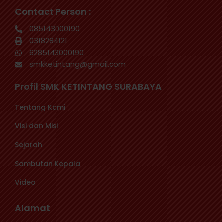
Contact Person :
085143000190
0318284121
6285143000190
smkketintang@gmail.com
Profil SMK KETINTANG SURABAYA
Tentang Kami
Visi dan Misi
Sejarah
Sambutan Kepala
Video
Alamat