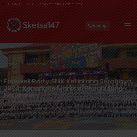
085143000190
smkketintang@gmail.com
Hubungi
Beranda
Uncategorized
Farewell Party SMK Ketintang Surabaya 2024: Kenangan Manis di Penghujung
Perjalanan
Farewell Party SMK Ketintang Surabaya
2024: Kenangan Manis di Penghujung
Perjalanan
Diterbitkan : Sel, 6 Mei 2025
Penulis : sketsa147