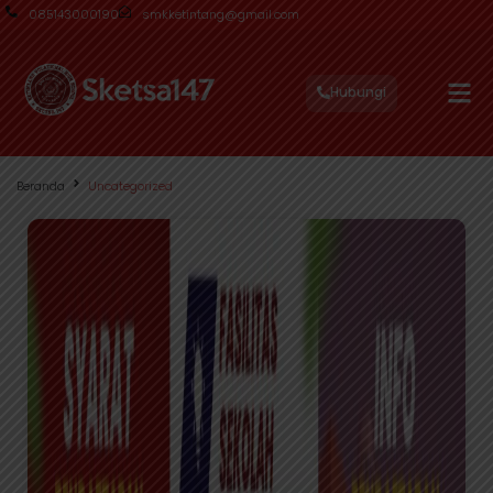
085143000190
smkketintang@gmail.com
Hubungi
Beranda
Uncategorized