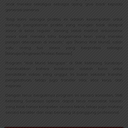
anak mereka sekaligus sebagai ajang ‘give back’ kepada
generasi penerus.
“Bagi kami sebagai praktisi, ini adalah kesempatan untuk
berbagi pengalaman praktis yang mungkin tidak didapat
siswa di kelas reguler. Senang sekali melihat antusiasme
siswa saat mereka tahu bagaimana teori yang mereka
pelajari diterapkan di industri,” ujar [Nama Wali Murid], salah
satu orang tua siswa yang berprofesi sebagai
[Manajer/Engineer/Profesi Relevan].
Program “Wali Murid Mengajar” di SMK Ketintang Surabaya
membuktikan bahwa kolaborasi adalah kunci untuk
pendidikan vokasi yang unggul. Ini bukan sekadar transfer
pengetahuan, tetapi juga transfer nilai, etos kerja, dan
inspirasi.
Dengan terus bergulirnya program ini secara konsisten, SMK
Ketintang Surabaya optimis dapat terus mencetak lulusan
yang tidak hanya kompeten secara teknis, tetapi juga matang
secara karakter dan siap bersaing di panggung profesional.