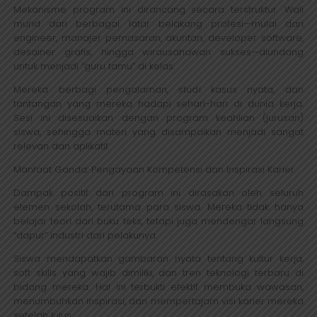
Mekanisme program ini dirancang secara terstruktur. Wali
murid dari berbagai latar belakang profesi—mulai dari
engineer, manajer pemasaran, akuntan, developer software,
desainer grafis, hingga wirausahawan sukses—diundang
untuk menjadi “guru tamu” di kelas.
Mereka berbagi pengalaman, studi kasus nyata, dan
tantangan yang mereka hadapi sehari-hari di dunia kerja.
Sesi ini disesuaikan dengan program keahlian (jurusan)
siswa, sehingga materi yang disampaikan menjadi sangat
relevan dan aplikatif.
Manfaat Ganda: Pengayaan Kompetensi dan Inspirasi Karier
Dampak positif dari program ini dirasakan oleh seluruh
elemen sekolah, terutama para siswa. Mereka tidak hanya
belajar teori dari buku teks, tetapi juga mendengar langsung
“dapur” industri dari pelakunya.
Siswa mendapatkan gambaran nyata tentang kultur kerja,
soft skills yang wajib dimiliki, dan tren teknologi terbaru di
bidang mereka. Hal ini terbukti efektif membuka wawasan,
menumbuhkan inspirasi, dan mempertajam visi karier mereka
setelah lulus.