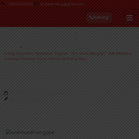
085143000190
smkketintang@gmail.com
Hubungi
Beranda
Sinergi Ekosistem Pendidikan: Program “Wali Murid Mengajar” SMK Ketintang
Surabaya Hadirkan Dunia Industri ke Ruang Kelas
Sinergi Ekosistem Pendidikan: Program
"Wali Murid Mengajar" SMK Ketintang
Surabaya Hadirkan Dunia Industri ke
Ruang Kelas
Diterbitkan : Sel, 28 Oktober 2025
Penulis : sketsa147