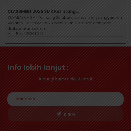
CLASSMEET 2026 SMK Ketintang...
SURABAYA – SMK Ketintang Surabaya sukses menyelenggarakan
kegiatan Classmeet 2026 pada 11 Juni 2026. Kegiatan yang
dilaksanakan setelah...
Kam, 11 Juni 2026 | 2:23
Info lebih lanjut :
Hubungi kamimelalui email
KIRIM