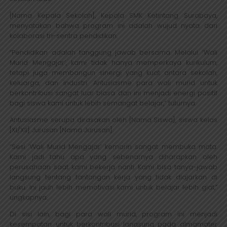
[Nama Kepala Sekolah], Kepala SMK Ketintang Surabaya,
menyatakan bahwa program ini adalah wujud nyata dari
kolaborasi tri-sentra pendidikan.
“Pendidikan adalah tanggung jawab bersama. Melalui ‘Wali
Murid Mengajar’, kami tidak hanya memperkaya kurikulum,
tetapi juga membangun sinergi yang kuat antara sekolah,
keluarga, dan industri. Antusiasme para wali murid untuk
berkontribusi sangat luar biasa dan ini menjadi energi positif
bagi siswa kami untuk lebih semangat belajar,” tuturnya.
Antusiasme serupa dirasakan oleh [Nama Siswa], siswa kelas
[XI/XII] Jurusan [Nama Jurusan].
“Sesi ‘Wali Murid Mengajar’ kemarin sangat membuka mata.
Kami jadi tahu apa yang sebenarnya diharapkan oleh
perusahaan saat kami bekerja nanti. Kami bisa tanya-jawab
langsung tentang tantangan kerja yang tidak diajarkan di
buku. Ini jauh lebih memotivasi kami untuk belajar lebih giat,”
ungkapnya.
Di sisi lain, bagi para wali murid, program ini menjadi
kesempatan untuk berkontribusi langsung pada almamater