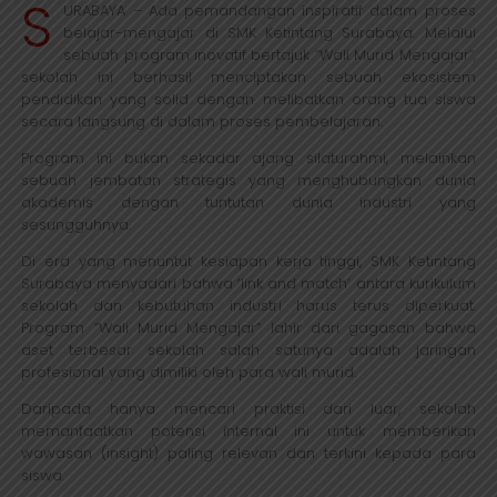
S
URABAYA – Ada pemandangan inspiratif dalam proses
belajar-mengajar di SMK Ketintang Surabaya. Melalui
sebuah program inovatif bertajuk “Wali Murid Mengajar”,
sekolah ini berhasil menciptakan sebuah ekosistem
pendidikan yang solid dengan melibatkan orang tua siswa
secara langsung di dalam proses pembelajaran.
Program ini bukan sekadar ajang silaturahmi, melainkan
sebuah jembatan strategis yang menghubungkan dunia
akademis dengan tuntutan dunia industri yang
sesungguhnya.
Di era yang menuntut kesiapan kerja tinggi, SMK Ketintang
Surabaya menyadari bahwa ‘link and match’ antara kurikulum
sekolah dan kebutuhan industri harus terus diperkuat.
Program “Wali Murid Mengajar” lahir dari gagasan bahwa
aset terbesar sekolah salah satunya adalah jaringan
profesional yang dimiliki oleh para wali murid.
Daripada hanya mencari praktisi dari luar, sekolah
memanfaatkan potensi internal ini untuk memberikan
wawasan (insight) paling relevan dan terkini kepada para
siswa.