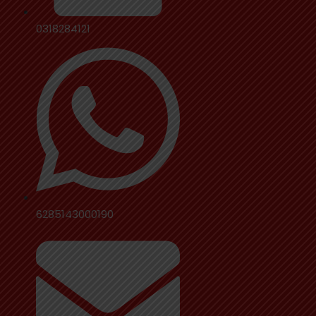
0318284121
6285143000190