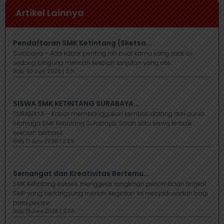
Artikel Lainnya
Pendaftaran SMK Ketintang (Sketsa...
Surabaya – Ada kabar penting nih buat kamu yang saat ini
sedang bingung mencari sekolah lanjutan yang oke...
Sab, 20 Juni 2026 | 2:31
SISWA SMK KETINTANG SURABAYA...
SURABAYA – Kabar membanggakan kembali datang dari dunia
olahraga SMK Ketintang Surabaya. Salah satu siswa terbaik
sekolah berhasil...
Rab, 17 Juni 2026 | 2:29
Semangat dan Kreativitas Bertemu...
SMK Ketintang sukses menggelar rangkaian perlombaan tingkat
SMP yang berlangsung meriah. Kegiatan ini menjadi wadah bagi
para pelajar...
Sab, 13 Juni 2026 | 2:03