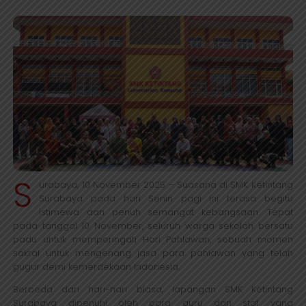
S
urabaya, 10 November 2025 – Suasana di SMK Ketintang
Surabaya pada hari Senin pagi ini terasa begitu
istimewa dan penuh semangat kebangsaan. Tepat
pada tanggal 10 November, seluruh warga sekolah bersatu
padu untuk memperingati Hari Pahlawan, sebuah momen
sakral untuk mengenang jasa para pahlawan yang telah
gugur demi kemerdekaan Indonesia.
Berbeda dari hari-hari biasa, lapangan SMK Ketintang
Surabaya dipenuhi oleh para guru dan staf yang