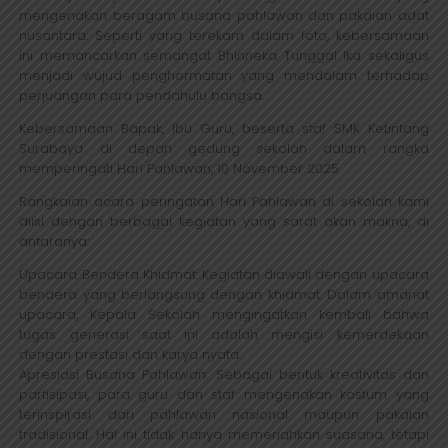
mengenakan beragam busana pahlawan dan pakaian adat
nusantara. Seperti yang terekam dalam foto, kebersamaan
ini memancarkan semangat Bhinneka Tunggal Ika sekaligus
menjadi wujud penghormatan yang mendalam terhadap
perjuangan para pendahulu bangsa.
Kebersamaan Bapak, Ibu Guru, beserta staf SMK Ketintang
Surabaya di depan gedung sekolah dalam rangka
memperingati Hari Pahlawan, 10 November 2025.
Rangkaian acara peringatan Hari Pahlawan di sekolah kami
diisi dengan berbagai kegiatan yang sarat akan makna, di
antaranya:
Upacara Bendera Khidmat: Kegiatan diawali dengan upacara
bendera yang berlangsung dengan khidmat. Dalam amanat
upacara, Kepala Sekolah mengingatkan kembali bahwa
tugas generasi saat ini adalah mengisi kemerdekaan
dengan prestasi dan karya nyata.
Apresiasi Busana Pahlawan: Sebagai bentuk kreativitas dan
partisipasi, para guru dan staf mengenakan kostum yang
terinspirasi dari pahlawan nasional maupun pakaian
tradisional. Hal ini tidak hanya memeriahkan suasana, tetapi