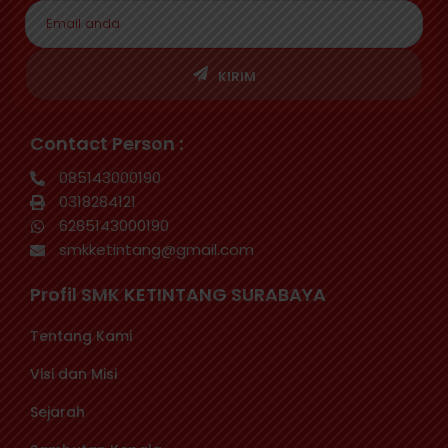
KIRIM
Contact Person :
085143000190
0318284121
6285143000190
smkketintang@gmail.com
Profil SMK KETINTANG SURABAYA
Tentang Kami
Visi dan Misi
Sejarah