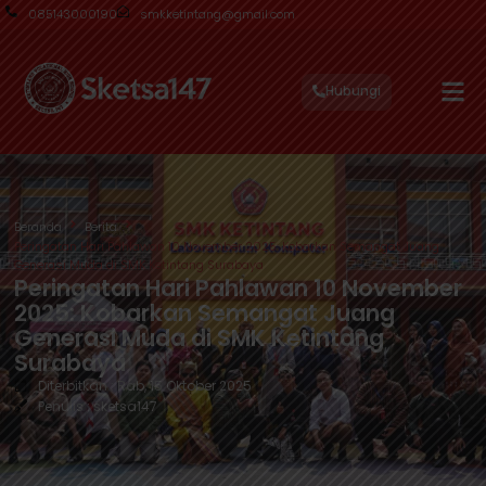
085143000190
smkketintang@gmail.com
Hubungi
Beranda
Berita
Peringatan Hari Pahlawan 10 November 2025: Kobarkan Semangat Juang
Generasi Muda di SMK Ketintang Surabaya
Peringatan Hari Pahlawan 10 November
2025: Kobarkan Semangat Juang
Generasi Muda di SMK Ketintang
Surabaya
Diterbitkan : Rab, 15 Oktober 2025
Penulis : sketsa147