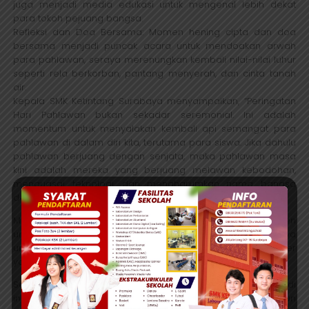
juga menjadi media edukasi untuk mengenal lebih dekat
para tokoh pejuang bangsa.
Refleksi dan Doa Bersama: Momen hening cipta dan doa
bersama menjadi puncak acara untuk mendoakan arwah
para pahlawan, seraya merenungkan kembali nilai-nilai luhur
seperti rela berkorban, pantang menyerah, dan cinta tanah
air.
Kepala SMK Ketintang Surabaya menyampaikan, “Peringatan
Hari Pahlawan bukan sekadar seremonial. Ini adalah
momentum untuk menyalakan kembali api semangat para
pahlawan di dalam diri kita, terutama para siswa. Jika dahulu
pahlawan berjuang dengan senjata, maka pahlawan masa
kini adalah mereka yang berjuang melawan kebodohan,
menguasai teknologi, dan mengharumkan nama bangsa
dengan keahliannya.”
Melalui kegiatan ini, SMK Ketintang Surabaya berkomitmen
untuk terus mencetak generasi penerus yang tidak hanya
unggul dalam bidang kejuruan, tetapi juga memiliki karakter
yang kuat dan jiwa nasionalisme yang tinggi.
Semangat para pahlawan akan terus hidup dan menjadi
inspirasi bagi kami untuk terus berkarya dan membangun