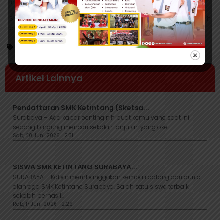
Indonesia yang lebih baik.
Selamat Hari Pahlawan 2025! Teruslah berjuang, teruslah
berkarya! Merdeka!
Berita
Artikel Lainnya
Pendaftaran SMK Ketintang (Sketsa...
Surabaya – Ada kabar penting nih buat kamu yang saat ini
sedang bingung mencari sekolah lanjutan yang oke...
Sab, 20 Juni 2026 | 2:31
SISWA SMK KETINTANG SURABAYA...
SURABAYA – Kabar membanggakan kembali datang dari dunia
olahraga SMK Ketintang Surabaya. Salah satu siswa terbaik
sekolah berhasil...
Rab, 17 Juni 2026 | 2:29