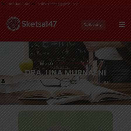
085143000190
smkketintang@gmail.com
Hubungi
Beranda
DRA. LINA MURNAENI
DRA. LINA MURNAENI
Jabatan : KETUA KOMPETENSI KEAHLIAN MANAJEMEN
PERKANTORAN