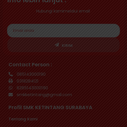
Hubungi kamimelalui email
KIRIM
Contact Person :
085143000190
0318284121
6285143000190
smkketintang@gmail.com
Profil SMK KETINTANG SURABAYA
Tentang Kami