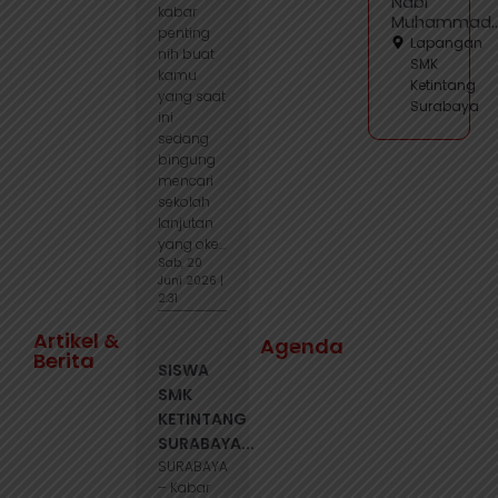
Nabi
kabar
Muhammad..
penting
Lapangan
nih buat
SMK
kamu
Ketintang
yang saat
Surabaya
ini
sedang
bingung
mencari
sekolah
lanjutan
yang oke...
Sab, 20
Juni 2026 |
2:31
Artikel &
Agenda
Berita
SISWA
SMK
KETINTANG
SURABAYA...
SURABAYA
– Kabar