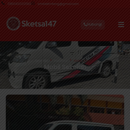
085143000190
smkketintang@gmail.com
Hubungi
Beranda
Fasilitas
Mobil Sekolah
Mobil Sekolah