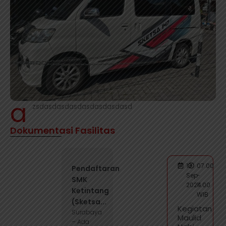
a
zsdasdasdasdasdasdasdasd
Dokumentasi Fasilitas
13
07.00
Pendaftaran
Sep
-
SMK
2024
11.00
Ketintang
WIB
(Sketsa...
Kegiatan
Surabaya
Maulid
– Ada