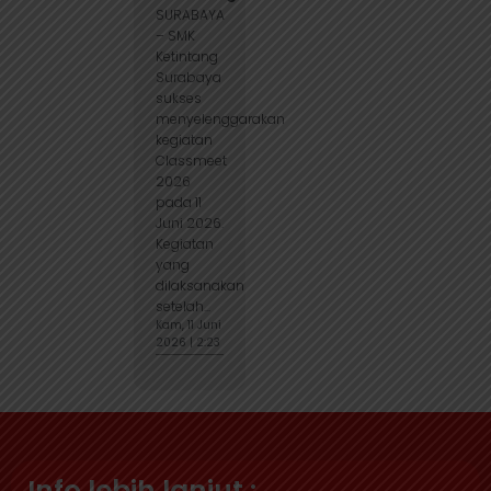
SURABAYA
– SMK
Ketintang
Surabaya
sukses
menyelenggarakan
kegiatan
Classmeet
2026
pada 11
Juni 2026.
Kegiatan
yang
dilaksanakan
setelah...
Kam, 11 Juni
2026 | 2:23
Info lebih lanjut :