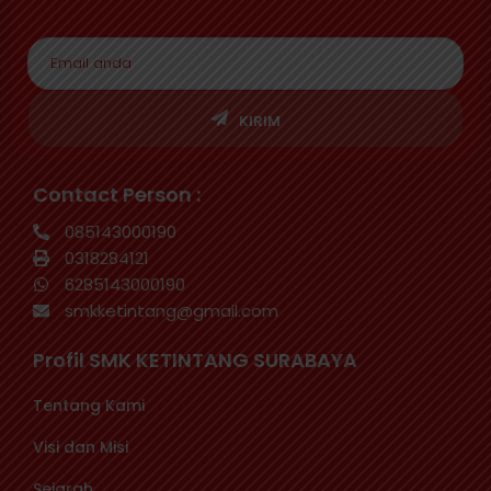
KIRIM
Contact Person :
085143000190
0318284121
6285143000190
smkketintang@gmail.com
Profil SMK KETINTANG SURABAYA
Tentang Kami
Visi dan Misi
Sejarah