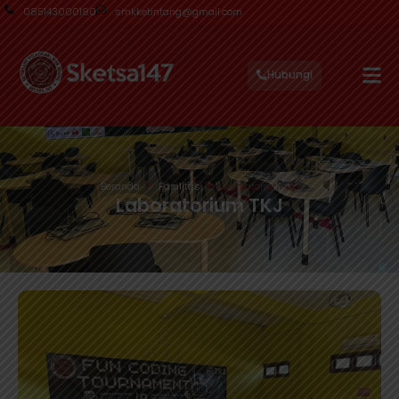
085143000190
smkketintang@gmail.com
Hubungi
Beranda
Fasilitas
Laboratorium TKJ
Laboratorium TKJ