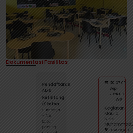
Dokumentasi Fasilitas
13
07.00
Pendaftaran
Sep
-
SMK
2024
11.00
Ketintang
WIB
(Sketsa...
Kegiatan
Surabaya
Maulid
– Ada
Nabi
kabar
Muhammad..
penting
Lapangan
nih buat