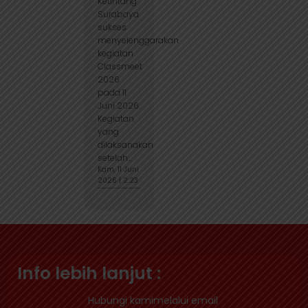
Ketintang
Surabaya
sukses
menyelenggarakan
kegiatan
Classmeet
2026
pada 11
Juni 2026.
Kegiatan
yang
dilaksanakan
setelah...
Kam, 11 Juni
2026 | 2:23
Info lebih lanjut :
Hubungi kamimelalui email