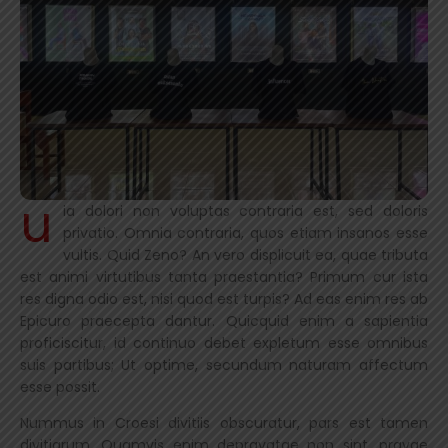
u
ia dolori non voluptas contraria est, sed doloris
privatio. Omnia contraria, quos etiam insanos esse
vultis. Quid Zeno? An vero displicuit ea, quae tributa
est animi virtutibus tanta praestantia? Primum cur ista
res digna odio est, nisi quod est turpis? Ad eas enim res ab
Epicuro praecepta dantur. Quicquid enim a sapientia
proficiscitur, id continuo debet expletum esse omnibus
suis partibus; Ut optime, secundum naturam affectum
esse possit.
Nummus in Croesi divitiis obscuratur, pars est tamen
divitiarum. Quamvis enim depravatae non sint, pravae