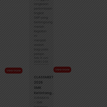
rangkaian
perlombaan
tingkat
SMP yang
berlangsung
meriah.
Kegiatan
ini
menjadi
wadah
bagi para
pelajar...
Sab, 13 Juni
2026 | 2:03
View more
View more
CLASSMEET
2026
SMK
Ketintang...
SURABAYA
– SMK
Ketintang