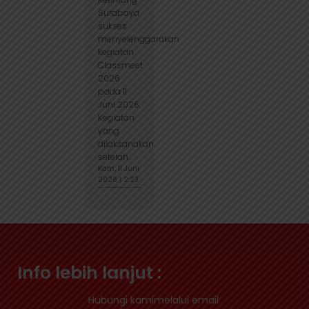
Surabaya
sukses
menyelenggarakan
kegiatan
Classmeet
2026
pada 11
Juni 2026.
Kegiatan
yang
dilaksanakan
setelah...
Kam, 11 Juni
2026 | 2:23
Info lebih lanjut :
Hubungi kamimelalui email