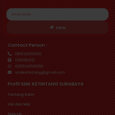
KIRIM
Contact Person :
085143000190
0318284121
6285143000190
smkketintang@gmail.com
Profil SMK KETINTANG SURABAYA
Tentang Kami
Visi dan Misi
Sejarah