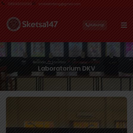
085143000190
smkketintang@gmail.com
Hubungi
Beranda
Fasilitas
Laboratorium DKV
Laboratorium DKV