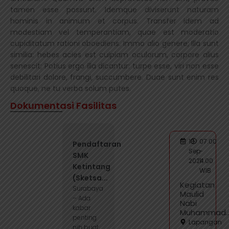
tamen esse possunt. Idemque diviserunt naturam
hominis in animum et corpus. Transfer idem ad
modestiam vel temperantiam, quae est moderatio
cupiditatum rationi oboediens. Immo alio genere; Illa sunt
similia: hebes acies est cuipiam oculorum, corpore alius
senescit; Potius ergo illa dicantur: turpe esse, viri non esse
debilitari dolore, frangi, succumbere. Duae sunt enim res
quoque, ne tu verba solum putes.
Dokumentasi Fasilitas
13
07.00
Pendaftaran
Sep
-
SMK
2024
11.00
Ketintang
WIB
(Sketsa...
Kegiatan
Surabaya
Maulid
– Ada
Nabi
kabar
Muhammad..
penting
Lapangan
nih buat