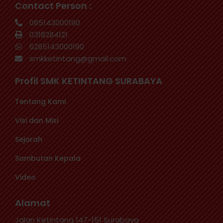
Contact Person :
085143000190
0318284121
6285143000190
smkketintang@gmail.com
Profil SMK KETINTANG SURABAYA
Tentang Kami
Visi dan Misi
Sejarah
Sambutan Kepala
Video
Alamat
Jalan Ketintang 147-151 Surabaya