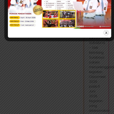
Juni 2026
| 2:03
View more
CLASSMEET
2026
SMK
Ketintang...
SURABAYA
– SMK
Ketintang
Surabaya
sukses
menyelenggara
kegiatan
Classmeet
2026
pada 11
Juni
2026.
Kegiatan
yang
dilaksanakan