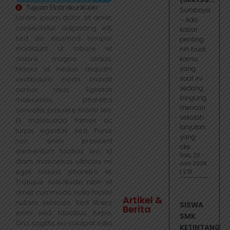
Tujuan Ekstrakurikuler
Surabaya
Lorem ipsum dolor sit amet,
– Ada
consectetur adipiscing elit,
kabar
sed do eiusmod tempor
penting
incididunt ut labore et
nih buat
dolore magna aliqua.
kamu
Massa id neque aliquam
yang
saat ini
vestibulum morbi blandit
sedang
cursus risus. Egestas
bingung
maecenas pharetra
mencari
convallis posuere morbi leo.
sekolah
Et malesuada fames ac
lanjutan
turpis egestas sed. Purus
yang
non enim praesent
oke...
elementum facilisis leo. Id
Sab, 20
diam maecenas ultricies mi
Juni 2026
eget mauris pharetra et.
| 2:31
Tristique sollicitudin nibh sit
amet commodo nulla facilisi
Artikel &
nullam vehicula. Sed libero
SISWA
Berita
enim sed faucibus turpis.
SMK
Orci sagittis eu volutpat odio
KETINTANG