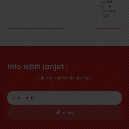
setelah...
Kam, 11
Juni 2026
| 2:23
Info lebih lanjut :
Hubungi kamimelalui email
KIRIM