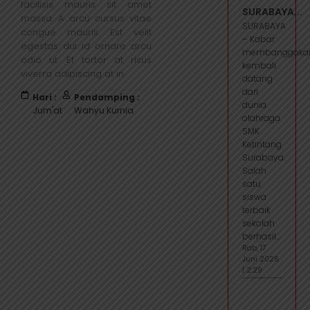
facilisis mauris sit amet
SURABAYA...
massa. A arcu cursus vitae
SURABAYA
congue mauris. Est velit
– Kabar
egestas dui id ornare arcu
membanggaka
odio ut. Et tortor at risus
kembali
viverra adipiscing at in.
datang
dari
Hari :
Pendamping :
dunia
Jum'at
Wahyu Kurnia
olahraga
SMK
Ketintang
Surabaya.
Salah
satu
siswa
terbaik
sekolah
berhasil...
Rab, 17
Juni 2026
| 2:29