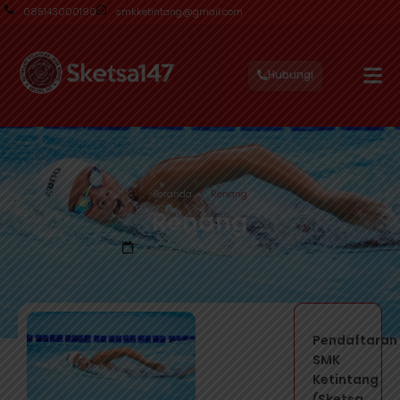
085143000190
smkketintang@gmail.com
Hubungi
Beranda
Renang
Renang
Ming, 18 Agustus 2024
Pendaftaran
SMK
Ketintang
(Sketsa...