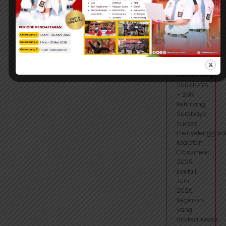
Juni 2026
| 2:03
View more
CLASSMEET
2026
SMK
Ketintang...
SURABAYA
– SMK
Ketintang
Surabaya
sukses
menyelenggara
kegiatan
Classmeet
2026
pada 11
Juni
2026.
Kegiatan
yang
dilaksanakan