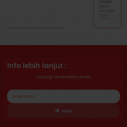
setelah...
Kam, 11
Juni 2026
| 2:23
Info lebih lanjut :
Hubungi kamimelalui email
KIRIM