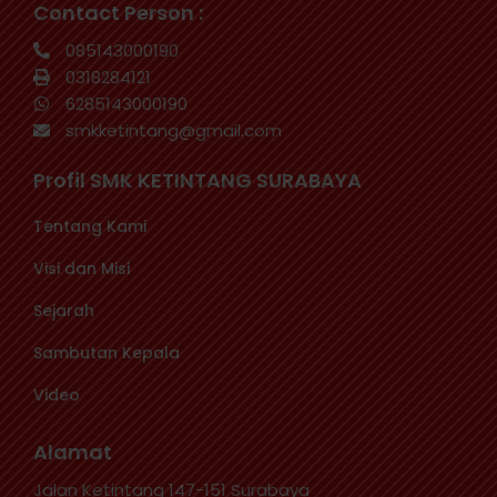
Contact Person :
085143000190
0318284121
6285143000190
smkketintang@gmail.com
Profil SMK KETINTANG SURABAYA
Tentang Kami
Visi dan Misi
Sejarah
Sambutan Kepala
Video
Alamat
Jalan Ketintang 147-151 Surabaya