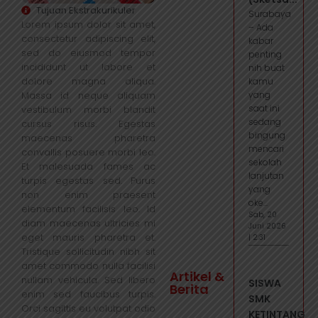
Tujuan Ekstrakurikuler
Surabaya
Lorem ipsum dolor sit amet,
– Ada
consectetur adipiscing elit,
kabar
sed do eiusmod tempor
penting
incididunt ut labore et
nih buat
dolore magna aliqua.
kamu
Massa id neque aliquam
yang
saat ini
vestibulum morbi blandit
sedang
cursus risus. Egestas
bingung
maecenas pharetra
mencari
convallis posuere morbi leo.
sekolah
Et malesuada fames ac
lanjutan
turpis egestas sed. Purus
yang
non enim praesent
oke...
elementum facilisis leo. Id
Sab, 20
diam maecenas ultricies mi
Juni 2026
eget mauris pharetra et.
| 2:31
Tristique sollicitudin nibh sit
amet commodo nulla facilisi
Artikel &
nullam vehicula. Sed libero
SISWA
Berita
enim sed faucibus turpis.
SMK
Orci sagittis eu volutpat odio
KETINTANG