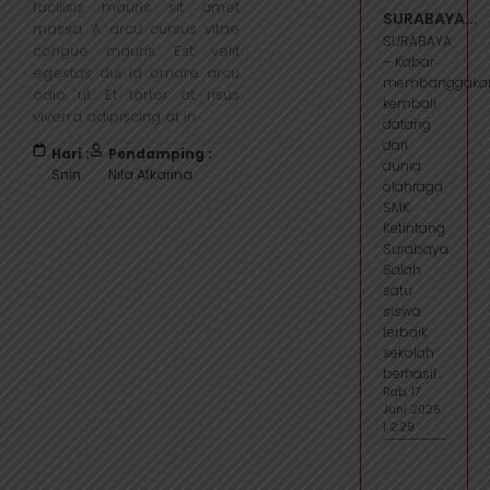
facilisis mauris sit amet
SURABAYA...
massa. A arcu cursus vitae
SURABAYA
congue mauris. Est velit
– Kabar
egestas dui id ornare arcu
membanggaka
odio ut. Et tortor at risus
kembali
viverra adipiscing at in.
datang
dari
Hari :
Pendamping :
dunia
Snin
Nila Afkarina
olahraga
SMK
Ketintang
Surabaya.
Salah
satu
siswa
terbaik
sekolah
berhasil...
Rab, 17
Juni 2026
| 2:29