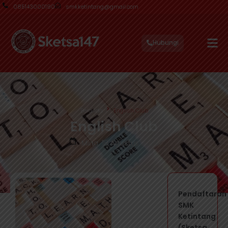
085143000190
smkketintang@gmail.com
Hubungi
Beranda
English Club
English Club
Ming, 18 Agustus 2024
Pendaftaran
SMK
Ketintang
(Sketsa...