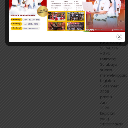
Juni 2026
| 2:03
View more
CLASSMEET
2026
SMK
Ketintang...
SURABAYA
– SMK
Ketintang
Surabaya
sukses
menyelenggara
kegiatan
Classmeet
2026
pada 11
Juni
2026.
Kegiatan
yang
dilaksanakan