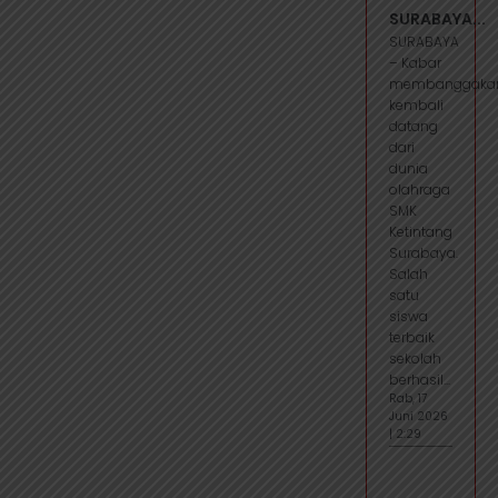
SURABAYA...
SURABAYA
– Kabar
membanggaka
kembali
datang
dari
dunia
olahraga
SMK
Ketintang
Surabaya.
Salah
satu
siswa
terbaik
sekolah
berhasil...
Rab, 17
Juni 2026
| 2:29