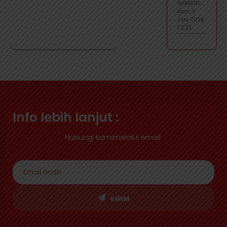
setelah...
Kam, 11
Juni 2026
| 2:23
Info lebih lanjut :
Hubungi kamimelalui email
KIRIM