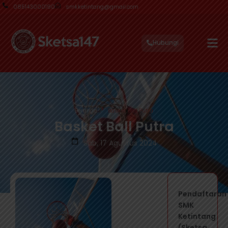
085143000190
smkketintang@gmail.com
Hubungi
Beranda
Basket Ball Putra
Basket Ball Putra
Sab, 17 Agustus 2024
Pendaftaran
SMK
Ketintang
(Sketsa...