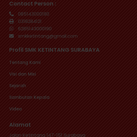
Contact Person :
085143000190
0318284121
6285143000190
smkketintang@gmail.com
Profil SMK KETINTANG SURABAYA
Tentang Kami
Visi dan Misi
Sejarah
Sambutan Kepala
Video
Alamat
Jalan Ketintang 147-151 Surabaya