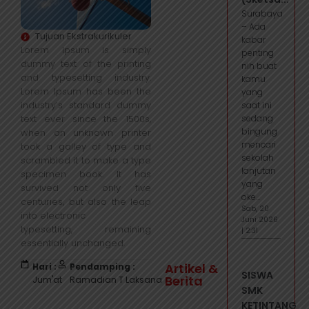
Surabaya
– Ada
Tujuan Ekstrakurikuler
kabar
Lorem Ipsum is simply
penting
dummy text of the printing
nih buat
and typesetting industry.
kamu
Lorem Ipsum has been the
yang
industry’s standard dummy
saat ini
text ever since the 1500s,
sedang
bingung
when an unknown printer
mencari
took a galley of type and
sekolah
scrambled it to make a type
lanjutan
specimen book. It has
yang
survived not only five
oke...
centuries, but also the leap
Sab, 20
into electronic
Juni 2026
typesetting, remaining
| 2:31
essentially unchanged.
Artikel &
Hari :
Pendamping :
SISWA
Berita
Jum'at
Ramadian T Laksana
SMK
KETINTANG