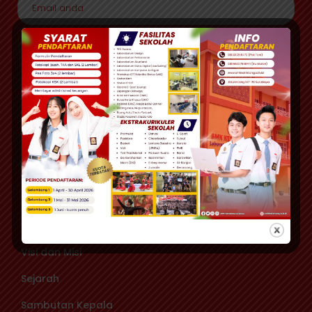
KIRIM
Contact Person :
085143000190
0318284121
6285143000190
smkketintang@gmail.com
Profil SMK KETINTANG SURABAYA
Tentang Kami
Visi dan Misi
Sejarah
Sambutan Kepala